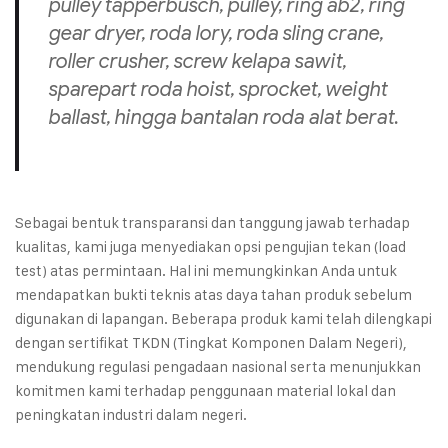
pulley tapperbusch
,
pulley
,
ring ab2
,
ring
gear dryer
,
roda lory
,
roda sling crane
,
roller crusher
,
screw
kelapa sawit,
sparepart
roda hoist,
sprocket
,
weight
ballast
, hingga bantalan roda alat berat.
Sebagai bentuk transparansi dan tanggung jawab terhadap
kualitas, kami juga menyediakan opsi pengujian tekan (load
test) atas permintaan. Hal ini memungkinkan Anda untuk
mendapatkan bukti teknis atas daya tahan produk sebelum
digunakan di lapangan. Beberapa produk kami telah dilengkapi
dengan sertifikat TKDN (Tingkat Komponen Dalam Negeri),
mendukung regulasi pengadaan nasional serta menunjukkan
komitmen kami terhadap penggunaan material lokal dan
peningkatan industri dalam negeri.