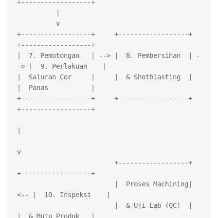
+------------------+

          |

          v

+------------------+     +------------------+     
+------------------+

|  7. Pemotongan   | --> |  8. Pembersihan  | -
-> |  9. Perlakuan    |

|  Saluran Cor     |     |  & Shotblasting  |     
|  Panas           |

+------------------+     +------------------+     
+------------------+

|

v

                         +------------------+     
+------------------+

                         |  Proses Machining| 
<-- |  10. Inspeksi    |

                         |  & Uji Lab (QC)  |     
|  & Mutu Produk   |
