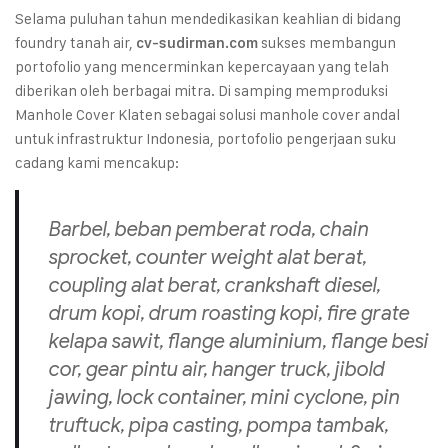
Selama puluhan tahun mendedikasikan keahlian di bidang
foundry tanah air,
sukses membangun
cv-sudirman.com
portofolio yang mencerminkan kepercayaan yang telah
diberikan oleh berbagai mitra. Di samping memproduksi
Manhole Cover Klaten sebagai solusi manhole cover andal
untuk infrastruktur Indonesia, portofolio pengerjaan suku
cadang kami mencakup:
Barbel, beban pemberat roda,
chain
sprocket
,
counter weight
alat berat,
coupling
alat berat,
crankshaft
diesel,
drum kopi, drum roasting kopi,
fire grate
kelapa sawit,
flange
aluminium,
flange
besi
cor,
gear
pintu air,
hanger truck
,
jibold
jawing
,
lock container
,
mini cyclone
,
pin
truftuck
,
pipa casting
,
pompa tambak
,