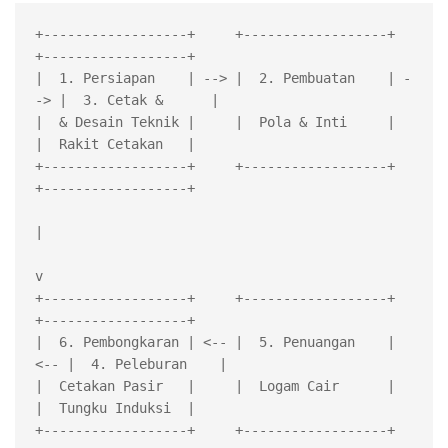
+------------------+     +------------------+     
+------------------+

|  1. Persiapan    | --> |  2. Pembuatan    | -
-> |  3. Cetak &      |

|  & Desain Teknik |     |  Pola & Inti     |     
|  Rakit Cetakan   |

+------------------+     +------------------+     
+------------------+

|

v

+------------------+     +------------------+     
+------------------+

|  6. Pembongkaran | <-- |  5. Penuangan    | 
<-- |  4. Peleburan    |

|  Cetakan Pasir   |     |  Logam Cair      |     
|  Tungku Induksi  |

+------------------+     +------------------+     