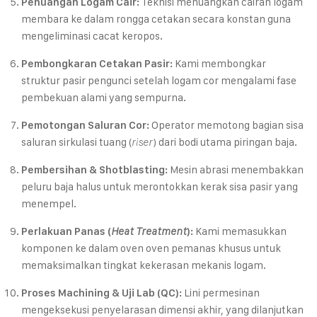
Teknisi menuangkan cairan logam
Penuangan Logam Cair:
membara ke dalam rongga cetakan secara konstan guna
mengeliminasi cacat keropos.
Kami membongkar
Pembongkaran Cetakan Pasir:
struktur pasir pengunci setelah logam cor mengalami fase
pembekuan alami yang sempurna.
Operator memotong bagian sisa
Pemotongan Saluran Cor:
saluran sirkulasi tuang (
) dari bodi utama piringan baja.
riser
Mesin abrasi menembakkan
Pembersihan & Shotblasting:
peluru baja halus untuk merontokkan kerak sisa pasir yang
menempel.
Kami memasukkan
Perlakuan Panas (
Heat Treatment
):
komponen ke dalam oven oven pemanas khusus untuk
memaksimalkan tingkat kekerasan mekanis logam.
Lini permesinan
Proses Machining & Uji Lab (QC):
mengeksekusi penyelarasan dimensi akhir, yang dilanjutkan