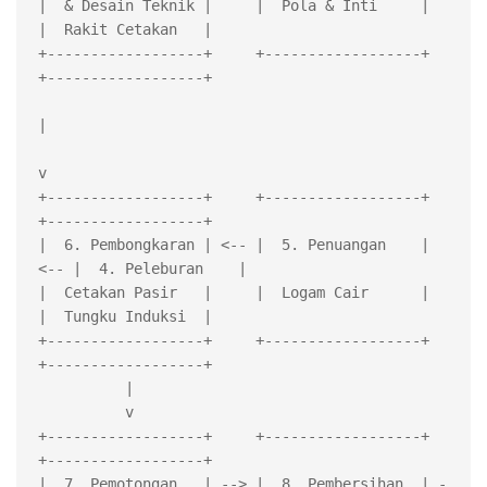
|  & Desain Teknik |     |  Pola & Inti     |     
|  Rakit Cetakan   |

+------------------+     +------------------+     
+------------------+

|

v

+------------------+     +------------------+     
+------------------+

|  6. Pembongkaran | <-- |  5. Penuangan    | 
<-- |  4. Peleburan    |

|  Cetakan Pasir   |     |  Logam Cair      |     
|  Tungku Induksi  |

+------------------+     +------------------+     
+------------------+

          |

          v

+------------------+     +------------------+     
+------------------+

|  7. Pemotongan   | --> |  8. Pembersihan  | -