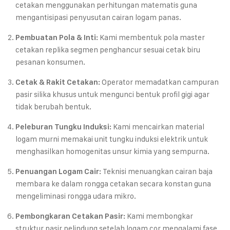
cetakan menggunakan perhitungan matematis guna
mengantisipasi penyusutan cairan logam panas.
Kami membentuk pola master
Pembuatan Pola & Inti:
cetakan replika segmen penghancur sesuai cetak biru
pesanan konsumen.
Operator memadatkan campuran
Cetak & Rakit Cetakan:
pasir silika khusus untuk mengunci bentuk profil gigi agar
tidak berubah bentuk.
Kami mencairkan material
Peleburan Tungku Induksi:
logam murni memakai unit tungku induksi elektrik untuk
menghasilkan homogenitas unsur kimia yang sempurna.
Teknisi menuangkan cairan baja
Penuangan Logam Cair:
membara ke dalam rongga cetakan secara konstan guna
mengeliminasi rongga udara mikro.
Kami membongkar
Pembongkaran Cetakan Pasir:
struktur pasir pelindung setelah logam cor mengalami fase