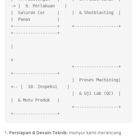
-> |  9. Perlakuan    |

|  Saluran Cor     |     |  & Shotblasting  |     
|  Panas           |

+------------------+     +------------------+     
+------------------+

|

v

                         +------------------+     
+------------------+

                         |  Proses Machining| 
<-- |  10. Inspeksi    |

                         |  & Uji Lab (QC)  |     
|  & Mutu Produk   |

                         +------------------+     
Insinyur kami merancang
Persiapan & Desain Teknik: