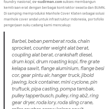
foundry nasional,
sukses membangun
cv-sudirman.com
kemitraan erat dengan berbagai kontraktor swasta dan BUMN.
Di samping memproduksi Manhole Cover Klaten sebagai solusi
manhole cover andal untuk infrastruktur Indonesia, portofolio
pengerjaan suku cadang kami mencakup:
Barbel, beban pemberat roda,
chain
sprocket
,
counter weight
alat berat,
coupling
alat berat,
crankshaft
diesel,
drum kopi, drum roasting kopi,
fire grate
kelapa sawit,
flange
aluminium,
flange
besi
cor,
gear
pintu air,
hanger truck
,
jibold
jawing
,
lock container
,
mini cyclone
,
pin
truftuck
,
pipa casting
,
pompa tambak
,
pulley tapperbusch
,
pulley
,
ring ab2
,
ring
gear dryer
,
roda lory
,
roda sling crane
,