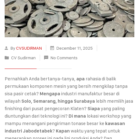
By
CVSUDIRMAN
December 11, 2025
CV Sudirman
No Comments
Pernahkah Anda bertanya-tanya,
rahasia di balik
apa
permukaan komponen mesin yang bersih mengkilap tanpa
sisa pasir cetak?
industri manufaktur besar di
Mengapa
wilayah
lebih memilih jasa
Solo, Semarang, hingga Surabaya
finishing dari pusat pengecoran Klaten?
yang paling
Siapa
diuntungkan dari teknologi ini?
lokasi workshop yang
Di mana
mampu menangani pengiriman tonase besar ke
kawasan
?
waktu yang tepat untuk
industri Jabodetabek
Kapan
menerapkan proses ini pada lini produksi Anda? Dan