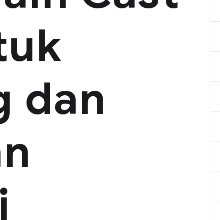
tuk
 dan
an
i