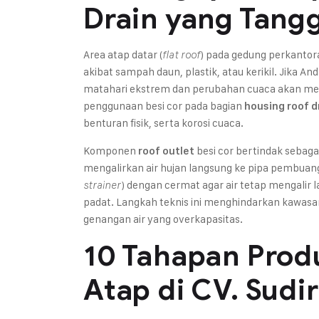
Drain yang Tang
Area atap datar (
) pada gedung perkanto
flat roof
akibat sampah daun, plastik, atau kerikil. Jika A
matahari ekstrem dan perubahan cuaca akan mem
penggunaan besi cor pada bagian
housing roof d
benturan fisik, serta korosi cuaca.
Komponen
besi cor bertindak sebag
roof outlet
mengalirkan air hujan langsung ke pipa pembuanga
) dengan cermat agar air tetap mengali
strainer
padat. Langkah teknis ini menghindarkan kawasan 
genangan air yang overkapasitas.
10 Tahapan Produ
Atap di CV. Sud