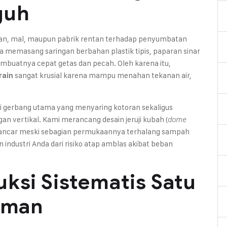
guh
ran, mal, maupun pabrik rentan terhadap penyumbatan
nda memasang saringan berbahan plastik tipis, paparan sinar
buatnya cepat getas dan pecah. Oleh karena itu,
sangat krusial karena mampu menahan tekanan air,
rain
ai gerbang utama yang menyaring kotoran sekaligus
n vertikal. Kami merancang desain jeruji kubah (
dome
r lancar meski sebagian permukaannya terhalang sampah
industri Anda dari risiko atap amblas akibat beban
ksi Sistematis Satu
irman