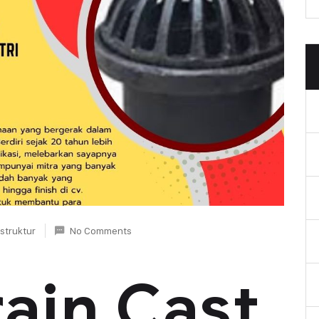
astruktur
No Comments
ain Cast