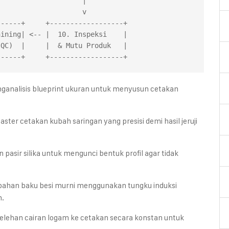
                   |

                   v

ganalisis blueprint ukuran untuk menyusun cetakan
er cetakan kubah saringan yang presisi demi hasil jeruji
asir silika untuk mengunci bentuk profil agar tidak
ahan baku besi murni menggunakan tungku induksi
m.
elehan cairan logam ke cetakan secara konstan untuk