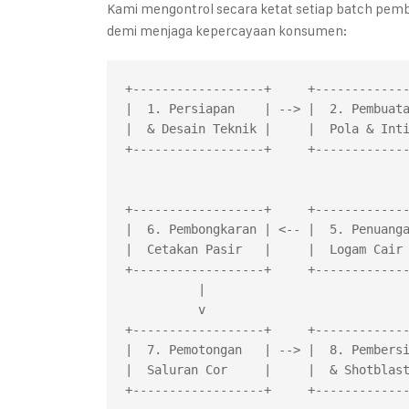
Kami mengontrol secara ketat setiap batch pembu
demi menjaga kepercayaan konsumen:
+------------------+     +-------------
|  1. Persiapan    | --> |  2. Pembuata
|  & Desain Teknik |     |  Pola & Inti
+------------------+     +-------------
                                        
                                        
+------------------+     +-------------
|  6. Pembongkaran | <-- |  5. Penuanga
|  Cetakan Pasir   |     |  Logam Cair 
+------------------+     +-------------
          |

          v

+------------------+     +-------------
|  7. Pemotongan   | --> |  8. Pembersi
|  Saluran Cor     |     |  & Shotblast
+------------------+     +-------------