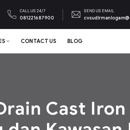
CALL US 24/7
SEND US EMAIL
081221687900
cvsudirmanlogam@
ES
CONTACT US
BLOG
Drain Cast Iron
 dan Kawasan I