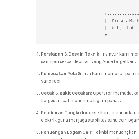
                                        
                                        
                         +------------------+     +------------------+

                         |  Proses Machining| <-- |  10. Inspeksi    |

                         |  & Uji Lab (QC)  |     |  & Mutu Produk   |

Insinyur kami men
Persiapan & Desain Teknik:
saringan sesuai debit air yang Anda targetkan.
Kami membuat pola mast
Pembuatan Pola & Inti:
yang rapi.
Operator memadatkan p
Cetak & Rakit Cetakan:
bergeser saat menerima logam panas.
Kami mencairkan b
Peleburan Tungku Induksi:
elektrik guna menjaga stabilitas suhu cair loga
Teknisi menuangkan l
Penuangan Logam Cair: