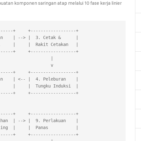
atan komponen saringan atap melalui 10 fase kerja linier
-----+     +------------------+

n    | --> |  3. Cetak &      |

     |     |  Rakit Cetakan   |

-----+     +------------------+

                   |

                   v

-----+     +------------------+

n    | <-- |  4. Peleburan    |

     |     |  Tungku Induksi  |

-----+     +------------------+

-----+     +------------------+

han  | --> |  9. Perlakuan    |

ing  |     |  Panas           |

-----+     +------------------+
