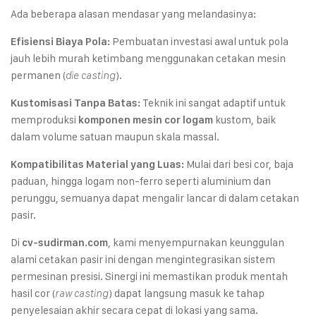
Ada beberapa alasan mendasar yang melandasinya:
Pembuatan investasi awal untuk pola
Efisiensi Biaya Pola:
jauh lebih murah ketimbang menggunakan cetakan mesin
permanen (
).
die casting
Teknik ini sangat adaptif untuk
Kustomisasi Tanpa Batas:
memproduksi
kustom, baik
komponen mesin cor logam
dalam volume satuan maupun skala massal.
Mulai dari besi cor, baja
Kompatibilitas Material yang Luas:
paduan, hingga logam non-ferro seperti aluminium dan
perunggu, semuanya dapat mengalir lancar di dalam cetakan
pasir.
Di
, kami menyempurnakan keunggulan
cv-sudirman.com
alami cetakan pasir ini dengan mengintegrasikan sistem
permesinan presisi. Sinergi ini memastikan produk mentah
hasil cor (
) dapat langsung masuk ke tahap
raw casting
penyelesaian akhir secara cepat di lokasi yang sama.