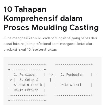
10 Tahapan
Komprehensif dalam
Proses Moulding Casting
Guna menghasilkan suku cadang fungsional yang bebas dari
cacat internal, tim profesional kami mengawal ketat alur
produksi lewat 10 fase terstruktur:
+------------------+     +------------------+     
+------------------+

|  1. Persiapan    | --> |  2. Pembuatan    | -
-> |  3. Cetak &      |

|  & Desain Teknik |     |  Pola & Inti     |     
|  Rakit Cetakan   |

+------------------+     +------------------+     
+------------------+
