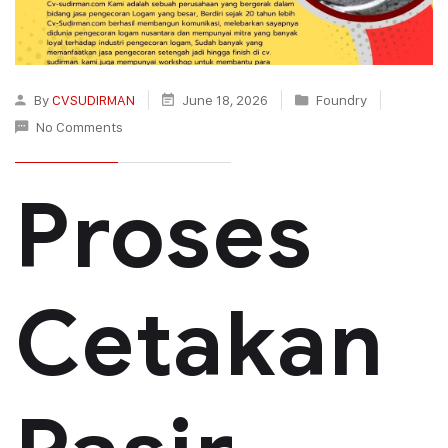
By
CVSUDIRMAN
June 18, 2026
Foundry
No Comments
Proses
Cetakan