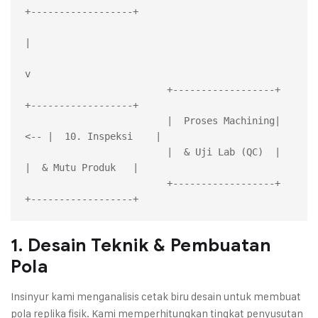
+------------------+

|

v

                         +------------------+     
+------------------+

                         |  Proses Machining| 
<-- |  10. Inspeksi    |

                         |  & Uji Lab (QC)  |     
|  & Mutu Produk   |

                         +------------------+     
1. Desain Teknik & Pembuatan
Pola
Insinyur kami menganalisis cetak biru desain untuk membuat
pola replika fisik. Kami memperhitungkan tingkat penyusutan