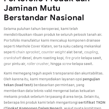
Jaminan Mutu
Berstandar Nasional
Selama puluhan tahun beroperasi, kami telah
mendistribusikan ribuan produk ke seluruh pelosok tanah air.
Portofolio manufaktur kami mencakup komponen drainase
seperti Manhole Cover Klaten, serta suku cadang mekanikal
seperti
,
alat berat,
,
chain sprocket
counter weight
coupling
diesel, drum roasting kopi,
kelapa sawit,
crankshaft
fire grate
pintu air,
, hingga
kelapa sawit.
gear
roller crusher
screw
Kami memegang teguh aspek transparansi dan akuntabilitas.
Oleh karena itu, kami menyediakan layanan opsi
pengujian
berdasarkan permintaan, yang
tekan (load test)
memberikan data teknis valid mengenai batas kekuatan
mekanis produk sebelum terpasang di area kerja. Selain itu,
beberapa lini produk kami telah mengantongi
sertifikat TKDN
, wujud nyata komitmen
(Tingkat Komponen Dalam Negeri)