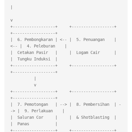
|

v

+------------------+     +------------------+     
+------------------+

|  6. Pembongkaran | <-- |  5. Penuangan    | 
<-- |  4. Peleburan    |

|  Cetakan Pasir   |     |  Logam Cair      |     
|  Tungku Induksi  |

+------------------+     +------------------+     
+------------------+

          |

          v

+------------------+     +------------------+     
+------------------+

|  7. Pemotongan   | --> |  8. Pembersihan  | -
-> |  9. Perlakuan    |

|  Saluran Cor     |     |  & Shotblasting  |     
|  Panas           |

+------------------+     +------------------+     