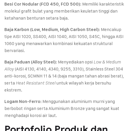
Memiliki karakteristik
Besi Cor Nodular (FCD 450, FCD 500):
molekul grafit bulat yang memberikan keuletan tinggi dan
ketahanan benturan setara baja.
Mencakup
Baja Karbon (Low, Medium, High Carbon Steel):
tipe AISI 1020, SS400, AISI 1040, AISI 1050, S45C, hingga AISI
1060 yang menawarkan kombinasi kekuatan struktural
bervariasi.
Menyediakan opsi
Baja Paduan (Alloy Steel):
Low & Medium
(AISI 4130, 4140, 4340, 9255, 3310), Stainless Steel 304
Alloy
anti-korosi, SCMNH 11 & 14 (baja mangan tahan abrasi berat),
serta
untuk wilayah kerja bersuhu
Heat Resistant Steel
ekstrem.
Menggunakan aluminium murni yang
Logam Non-Ferro:
berbobot ringan serta Aluminium Bronze yang sangat kuat
menghadapi korosi air laut.
Portofolio Produk dan