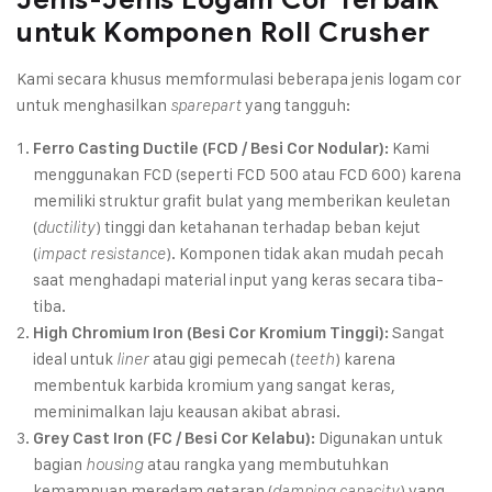
untuk Komponen Roll Crusher
Kami secara khusus memformulasi beberapa jenis logam cor
untuk menghasilkan
yang tangguh:
sparepart
Kami
Ferro Casting Ductile (FCD / Besi Cor Nodular):
menggunakan FCD (seperti FCD 500 atau FCD 600) karena
memiliki struktur grafit bulat yang memberikan keuletan
(
) tinggi dan ketahanan terhadap beban kejut
ductility
(
). Komponen tidak akan mudah pecah
impact resistance
saat menghadapi material input yang keras secara tiba-
tiba.
Sangat
High Chromium Iron (Besi Cor Kromium Tinggi):
ideal untuk
atau gigi pemecah (
) karena
liner
teeth
membentuk karbida kromium yang sangat keras,
meminimalkan laju keausan akibat abrasi.
Digunakan untuk
Grey Cast Iron (FC / Besi Cor Kelabu):
bagian
atau rangka yang membutuhkan
housing
kemampuan meredam getaran (
) yang
damping capacity