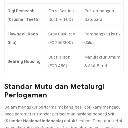
Ferro Casting
Pertambangan
Gigi Pemecah
Ductile (FCD)
Batubara
(Crusher Teeth)
Grey Cast Iron
Pembangkit Listrik
Flywheel (Roda
(FC 250/300)
(Silo)
Gila)
Ductile Iron
Manufaktur Umum
Bearing Housing
(FCD 450)
& Alat Berat
Standar Mutu dan Metalurgi
Perlogaman
Dalam mengukur performa mekanis hasil cor, kami mengacu
pada parameter standar perlogaman nasional seperti
SNI
untuk besi cor. Pengujian ketat
(Standar Nasional Indonesia)
mencakup uji tarik (
), uji impak, dan metalografi
tensile test