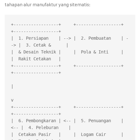
tahapan alur manufaktur yang sitematis:
+------------------+     +------------------+     
+------------------+

|  1. Persiapan    | --> |  2. Pembuatan    | -
-> |  3. Cetak &      |

|  & Desain Teknik |     |  Pola & Inti     |     
|  Rakit Cetakan   |

+------------------+     +------------------+     
+------------------+

|

v

+------------------+     +------------------+     
+------------------+

|  6. Pembongkaran | <-- |  5. Penuangan    | 
<-- |  4. Peleburan    |

|  Cetakan Pasir   |     |  Logam Cair      |     