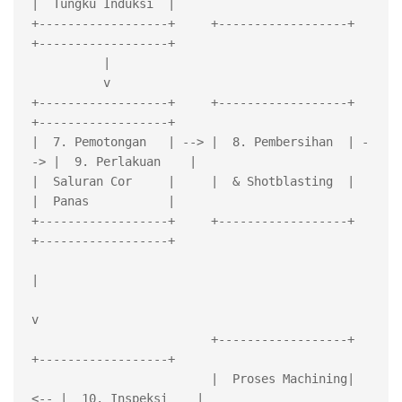
|  Tungku Induksi  |

+------------------+     +------------------+     
+------------------+

          |

          v

+------------------+     +------------------+     
+------------------+

|  7. Pemotongan   | --> |  8. Pembersihan  | -
-> |  9. Perlakuan    |

|  Saluran Cor     |     |  & Shotblasting  |     
|  Panas           |

+------------------+     +------------------+     
+------------------+

|

v

                         +------------------+     
+------------------+

                         |  Proses Machining| 
<-- |  10. Inspeksi    |
