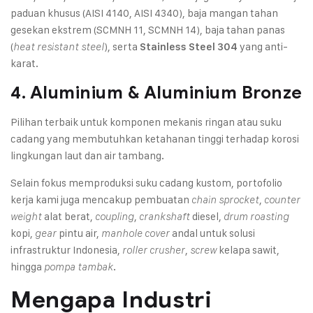
paduan khusus (AISI 4140, AISI 4340), baja mangan tahan
gesekan ekstrem (SCMNH 11, SCMNH 14), baja tahan panas
(
), serta
yang anti-
heat resistant steel
Stainless Steel 304
karat.
4. Aluminium & Aluminium Bronze
Pilihan terbaik untuk komponen mekanis ringan atau suku
cadang yang membutuhkan ketahanan tinggi terhadap korosi
lingkungan laut dan air tambang.
Selain fokus memproduksi suku cadang kustom, portofolio
kerja kami juga mencakup pembuatan
,
chain sprocket
counter
alat berat,
,
diesel,
weight
coupling
crankshaft
drum roasting
kopi,
pintu air,
andal untuk solusi
gear
manhole cover
infrastruktur Indonesia,
,
kelapa sawit,
roller crusher
screw
hingga
.
pompa tambak
Mengapa Industri