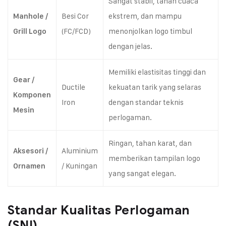
Sangat stabil, tahan cuaca
Besi Cor
ekstrem, dan mampu
Manhole /
(FC/FCD)
menonjolkan logo timbul
Grill Logo
dengan jelas.
Memiliki elastisitas tinggi dan
Gear /
Ductile
kekuatan tarik yang selaras
Komponen
Iron
dengan standar teknis
Mesin
perlogaman.
Ringan, tahan karat, dan
Aluminium
Aksesori /
memberikan tampilan logo
/ Kuningan
Ornamen
yang sangat elegan.
Standar Kualitas Perlogaman
(SNI)