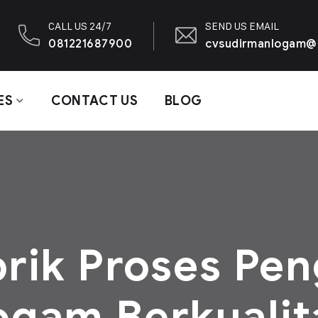
CALL US 24/7
SEND US EMAIL
081221687900
cvsudirmanlogam@
ES
CONTACT US
BLOG
rik Proses Pe
ogam Berkualit