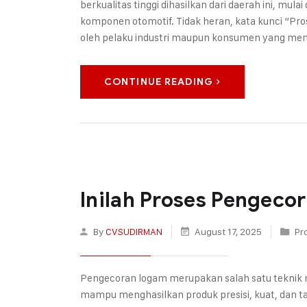
berkualitas tinggi dihasilkan dari daerah ini, mulai
komponen otomotif. Tidak heran, kata kunci “Pro
oleh pelaku industri maupun konsumen yang m
CONTINUE READING
Inilah Proses Pengeco
By
CVSUDIRMAN
August 17, 2025
Pr
Pengecoran logam merupakan salah satu teknik m
mampu menghasilkan produk presisi, kuat, dan t