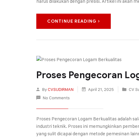
harus dilakukan dengan presisi. Artikel ini aka
CONTINUE READING
Proses Pengecoran Lo
By
CVSUDIRMAN
April 21, 2025
CV S
No Comments
Proses Pengecoran Logam Berkualitas adalah sal
industri teknik. Proses ini memungkinkan pem
yang sulit dicapai dengan metode pemesinan lai