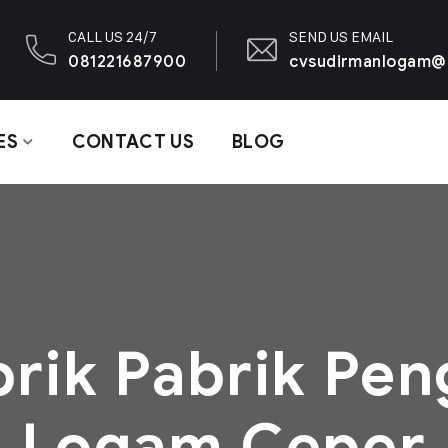
CALL US 24/7
SEND US EMAIL
081221687900
cvsudirmanlogam@
ES
CONTACT US
BLOG
brik Pabrik Pe
Logam Ceper