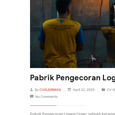
Pabrik Pengecoran Lo
By
CVSUDIRMAN
April 22, 2025
CV S
No Comments
Pabrik Pengecoran Logam Ceper, sebuah kecamat