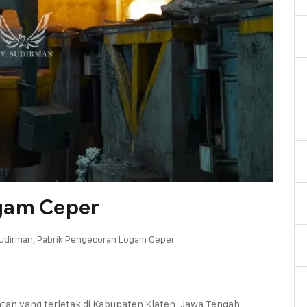
gam Ceper
udirman
,
Pabrik Pengecoran Logam Ceper
an yang terletak di Kabupaten Klaten, Jawa Tengah,