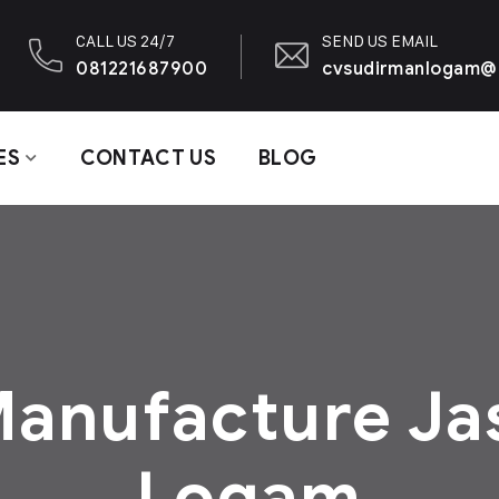
CALL US 24/7
SEND US EMAIL
081221687900
cvsudirmanlogam@
ES
CONTACT US
BLOG
anufacture Ja
Logam