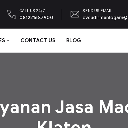
CALL US 24/7
SEND US EMAIL
081221687900
cvsudirmanlogam@
ES
CONTACT US
BLOG
yanan Jasa Ma
Klaten