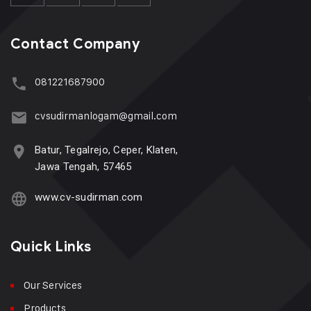
Contact Company
081221687900
cvsudirmanlogam@gmail.com
Batur, Tegalrejo, Ceper, Klaten,
Jawa Tengah, 57465
www.cv-sudirman.com
Quick Links
Our Services
Products