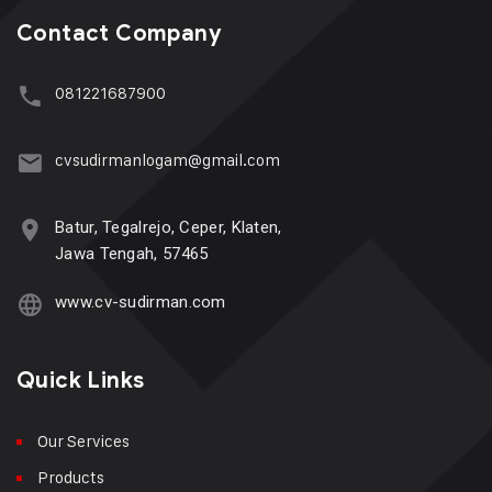
Contact Company
081221687900
cvsudirmanlogam@gmail.com
Batur, Tegalrejo, Ceper, Klaten,
Jawa Tengah, 57465
www.cv-sudirman.com
Quick Links
Our Services
Products