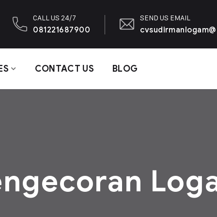
CALL US 24/7
SEND US EMAIL
081221687900
cvsudirmanlogam@
ES
CONTACT US
BLOG
engecoran Log