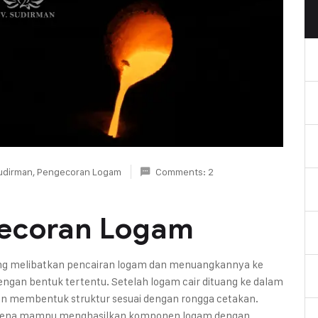
udirman
,
Pengecoran Logam
Comments: 2
gecoran Logam
ng melibatkan pencairan logam dan menuangkannya ke
gan bentuk tertentu. Setelah logam cair dituang ke dalam
n membentuk struktur sesuai dengan rongga cetakan.
i karena mampu menghasilkan komponen logam dengan